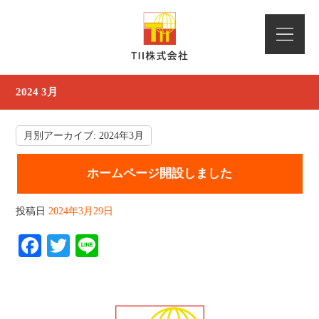
2024 3月
月別アーカイブ:
2024年3月
ホームページ開設しました
投稿日
2024年3月29日
Fa
T
Li
ce
wi
ne
bo
tte
ok
r